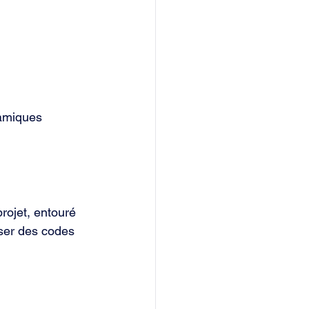
namiques 
rojet, entouré 
iser des codes 