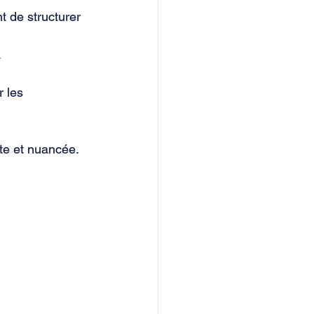
 de structurer 
.
r les 
te et nuancée.