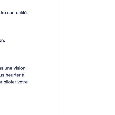
e son utilité. 
on.
s une vision 
us heurter à 
 piloter votre 