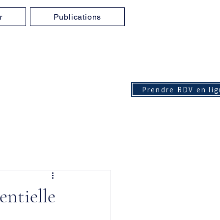
r
Publications
Prendre RDV en li
entielle