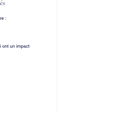
és
re :
 ont un impact 