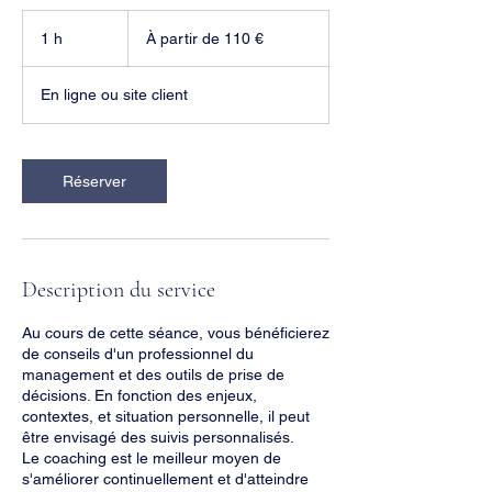
À
partir
1 h
1
À partir de 110 €
de
110
euros
En ligne ou site client
Réserver
Description du service
Au cours de cette séance, vous bénéficierez
de conseils d'un professionnel du
management et des outils de prise de
décisions. En fonction des enjeux,
contextes, et situation personnelle, il peut
être envisagé des suivis personnalisés.
Le coaching est le meilleur moyen de
s'améliorer continuellement et d'atteindre