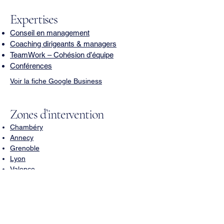
Expertises
Conseil en management
Coaching dirigeants & managers
TeamWork – Cohésion d’équipe
Conférences
Voir la fiche Google Business
Zones d’intervention
Chambéry
Annecy
Grenoble
Lyon
Valence
Voiron
Sallanches
Saint‑Étienne
Aix‑les‑Bains
Bourg‑en‑Bresse