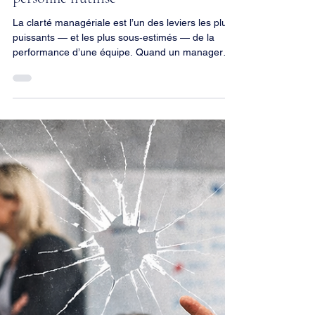
16 juil.
2 min de lecture
La clarté managériale : le levier que
personne n’utilise
La clarté managériale est l’un des leviers les plus
puissants — et les plus sous‑estimés — de la
performance d’une équipe. Quand un manager
devient clair, tout le système s’aligne : les
décisions, les priorités, les comportements, les
résultats. Ce qu’est vraiment la clarté managériale
La clarté n’est pas “bien expliquer”. La clarté est
la capacité d’un manager à rendre évident ce qui