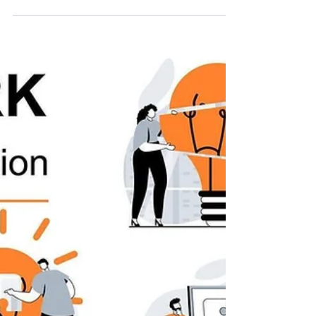
La Cohésion : le levier oublié de la
performance managériale
La cohésion est souvent perçue comme un
concept “soft”, secondaire, presque décoratif.
Pourtant, dans les organisations performantes,
elle constitue un levier stratégique aussi puissant
que la vision ou la structure. Dans le modèle
DHOMYS – Management Total, la cohésion est
l’un des trois piliers fondamentaux, aux côtés de la
Clarté et de l’Impact.