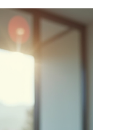
comme de simples habitudes ou routines.
Pourtant, ils jouent un rôle crucial dans la
légitimité d'un Manager, la réussite d’une équipe
et la performance d’une entreprise. Ces pratiques
régulières, bien pensées, permettent de structurer
le travail, renforcer la cohésion et améliorer la
communication. Mais pourquoi sont-ils si
essentiels ? Comment peuvent-ils transformer la
gestion d’une équipe ? Je vous fais part de mon
expérience su